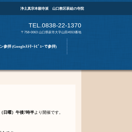
浄土真宗本願寺派 山口教区萩組の寺院
TEL.0838-22-1370
〒758-0063 山口県萩市大字山田4553番地
拝 (Googleｽﾄﾘｰﾄﾋﾞｭｰで参拝)
6日（日曜）午後7時半
より開催です。