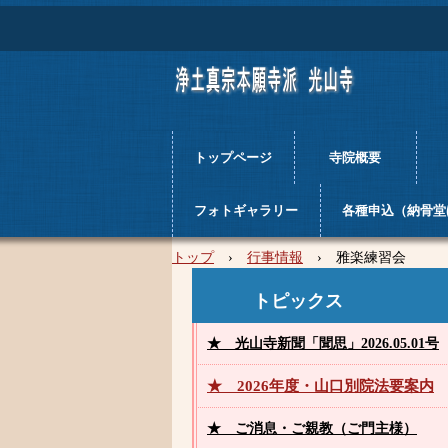
トップページ
寺院概要
フォトギャラリー
各種申込（納骨堂
トップ
›
行事情報
›
雅楽練習会
トピックス
★ 光山寺
新
聞「聞思」
2026.05.01
号
★ 2026年度・山口別院法要案内
★ ご消息・ご親教
（ご門主様）