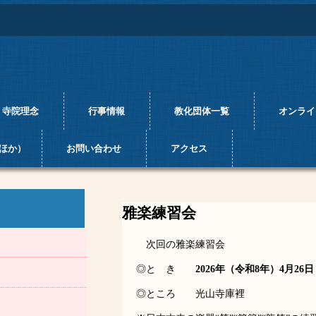
寺院理念
行事情報
教化団体一覧
オンライン参
ほか）
お問い合わせ
アクセス
雅楽練習会
次回の雅楽練習会
◎と き
2026年（令和8年）4月2
◎ところ 光山寺庫裡