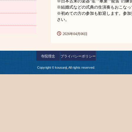
※日本古来の楽器“笙”“篳篥”“龍笛”の
※結婚式などの式典の生演奏もおこなっ
※初めての方の参加も歓迎します。参加
さい。
2026年04月06日
寺院理念
プライバシーポリシー
Copyright © kousanji, All rights reserved.