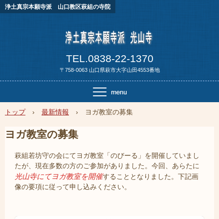
浄土真宗本願寺派 山口教区萩組の寺院
TEL.0838-22-1370
〒758-0063 山口県萩市大字山田4553番地
トップ
›
最新情報
›
ヨガ教室の募集
ヨガ教室の募集
萩組若坊守の会にてヨガ教室「のびーる」を開催していまし
たが、現在多数の方のご参加がありました。今回、あらたに
光山寺にてヨガ教室を開催
することとなりました。下記画
像の要項に従って申し込みください。