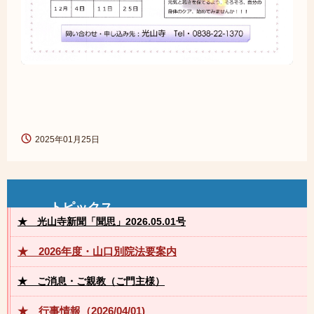
2025年01月25日
トピックス
★ 光山寺
新
聞「聞思」
2026.05.01
号
★ 2026年度・山口別院法要案内
★ ご消息・ご親教
（ご門主様）
★ 行事情報（2026/04/01)